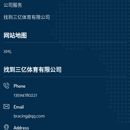
公司服务
找到三亿体育有限公司
网站地图
XML
找到三亿体育有限公司
Phone
13594780221
Email
bracing@qq.com
Address