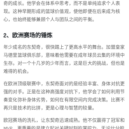
奇的成长。他学会在体系中思考，而不是单纯追求个人表
现。这种早期形成的篮球价值观，使他即便在后来成为核
心，也始终能够兼顾个人与团队之间的平衡。
2、欧洲赛场的锤炼
年少成名的东契奇，很快踏上了更高水平的舞台。加盟皇家
马德里篮球俱乐部，意味着他需要在成年球员云集的环境中
生存。对一个十几岁的少年而言，这是巨大的挑战，但也是
难得的机会。
在欧洲顶级联赛中，东契奇面对的是经验丰富、身体对抗更
强的对手。正是在这种高强度对抗下，他学会了如何利用节
奏变化弥补身体劣势，如何在有限空间内完成决策。比赛不
再只是技术的比拼，更是心理与智慧的较量。
欧冠赛场的洗礼，让东契奇迅速成熟。他不仅赢得了冠军和
MVP，更重要的是建立起对关键时刻的掌控力。无论比分胶