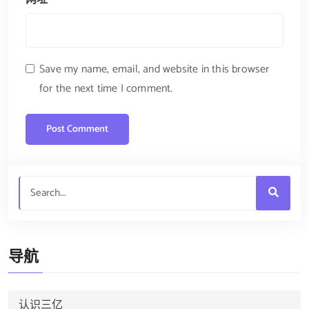
Save my name, email, and website in this browser
for the next time I comment.
导航
认识三亿