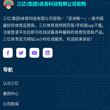
三亿(集团)体育科技有限公司官网✅『亚洲唯一』✅是中国
最好的体育运营商。三亿体育提供网页版/手机版app下载。
注册登录平台后即可在线试看各种最新的体育信息和产品。
三亿体育官方网站24小时在线服务，欢迎前来体验！
导航
认识三亿
案例中心
公司新闻