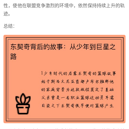
性，使他在联盟竞争激烈的环境中，依然保持持续上升的轨
迹。
总结：