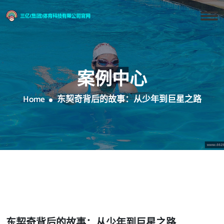
案例中心
Home
东契奇背后的故事：从少年到巨星之路
东契奇背后的故事：从少年到巨星之路