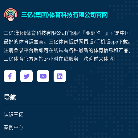
三亿(集团)体育科技有限公司官网✅『亚洲唯一』✅是中国
最好的体育运营商。三亿体育提供网页版/手机版app下载。
注册登录平台后即可在线试看各种最新的体育信息和产品。
三亿体育官方网站24小时在线服务，欢迎前来体验！
导航
认识三亿
案例中心