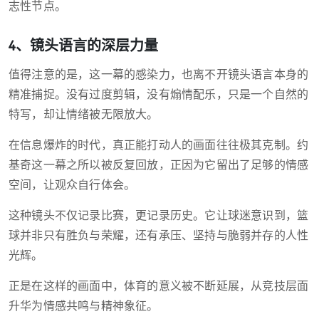
志性节点。
4、镜头语言的深层力量
值得注意的是，这一幕的感染力，也离不开镜头语言本身的
精准捕捉。没有过度剪辑，没有煽情配乐，只是一个自然的
特写，却让情绪被无限放大。
在信息爆炸的时代，真正能打动人的画面往往极其克制。约
基奇这一幕之所以被反复回放，正因为它留出了足够的情感
空间，让观众自行体会。
这种镜头不仅记录比赛，更记录历史。它让球迷意识到，篮
球并非只有胜负与荣耀，还有承压、坚持与脆弱并存的人性
光辉。
正是在这样的画面中，体育的意义被不断延展，从竞技层面
升华为情感共鸣与精神象征。