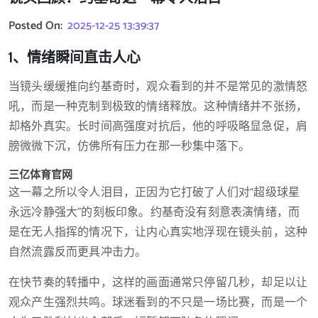
Posted On:
2025-12-25 13:39:37
1、情绪瞬间直击人心
当镜头缓缓推向约基奇时，观众看到的并不是常见的激情怒
吼，而是一种克制到极致的情绪释放。这种情绪并不张扬，
却格外真实。长时间高强度对抗后，他的呼吸略显急促，肩
膀微微下沉，仿佛所有压力在那一秒集中落下。
三亿体育官网
这一幕之所以令人泪目，正因为它打破了人们对“超级球星
永远冷静强大”的刻板印象。约基奇没有刻意表演情绪，而
是在无人指挥的情况下，让内心真实地浮现在镜头前，这种
自然流露反而更具冲击力。
在快节奏的转播中，这样的画面通常只停留几秒，却足以让
观众产生强烈共鸣。球迷看到的不只是一场比赛，而是一个