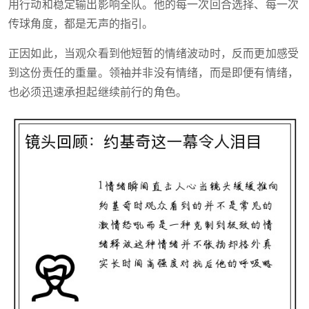
用行动和稳定输出影响全队。他的每一次回合选择、每一次
传球角度，都是无声的指引。
正因如此，当观众看到他短暂的情绪波动时，反而更加感受
到这份责任的重量。领袖并非没有情绪，而是即便有情绪，
也必须迅速承担起继续前行的角色。