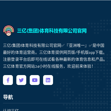
三亿(集团)体育科技有限公司官网✅『亚洲唯一』✅是中国
最好的体育运营商。三亿体育提供网页版/手机版app下载。
注册登录平台后即可在线试看各种最新的体育信息和产品。
三亿体育官方网站24小时在线服务，欢迎前来体验！
导航