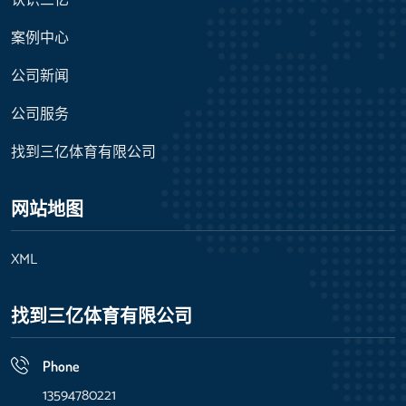
认识三亿
案例中心
公司新闻
公司服务
找到三亿体育有限公司
网站地图
XML
找到三亿体育有限公司
Phone
13594780221