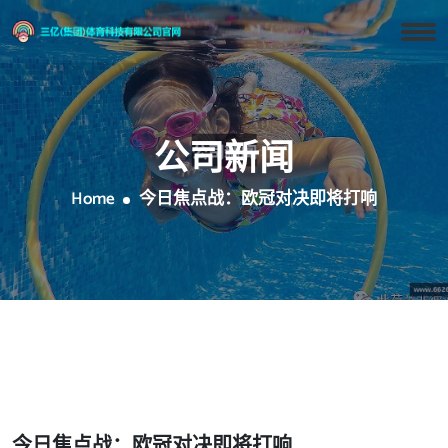
公司新闻
Home
今日焦点战：欧冠对决即将打响
今日焦点战：欧冠对决即将打响