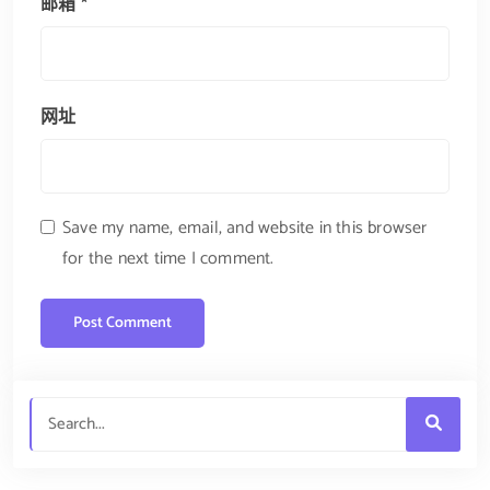
邮箱
*
网址
Save my name, email, and website in this browser
for the next time I comment.