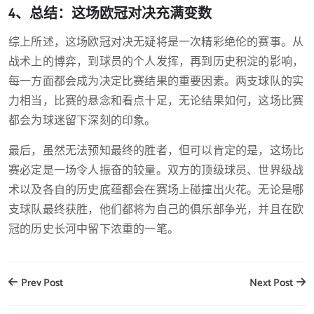
4、总结：这场欧冠对决充满变数
综上所述，这场欧冠对决无疑将是一次精彩绝伦的赛事。从
战术上的博弈，到球员的个人发挥，再到历史积淀的影响，
每一方面都会成为决定比赛结果的重要因素。两支球队的实
力相当，比赛的悬念和看点十足，无论结果如何，这场比赛
都会为球迷留下深刻的印象。
最后，虽然无法预知最终的胜者，但可以肯定的是，这场比
赛必定是一场令人振奋的较量。双方的顶级球员、世界级战
术以及各自的历史底蕴都会在赛场上碰撞出火花。无论是哪
支球队最终获胜，他们都将为自己的俱乐部争光，并且在欧
冠的历史长河中留下浓重的一笔。
Prev Post
Next Post