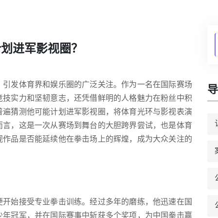
计划进军影视圈？
，引发体育界和娱乐圈的广泛关注。作为一名在国际赛场
导
竞技实力和坚韧意志，还凭借鲜明的人格魅力在粉丝中积
普遍猜测他可能计划进军影视圈，将体育光环与影视表演
而言，这是一次从赛场到舞台的大胆跨界尝试，也是体育
视作品是否能延续他在拳击场上的辉煌，成为大众关注的
便开始接受专业拳击训练。经过多年的磨练，他迅速在国
少年冠军，并在国际赛事中斩获多个奖项，为中国拳击赢