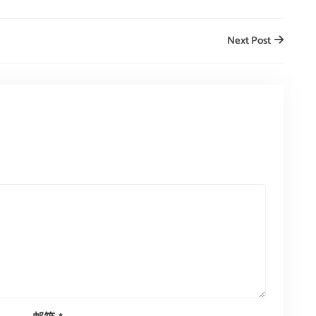
Next Post