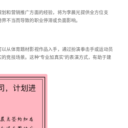
规划和营销推广方面的经验，将为李晨光提供全方位支
跨界不当而导致的职业停滞或负面影响。
可以从体育题材影视作品入手，通过扮演拳击手或运动员
的竞技场景。这种“专业加真实”的表演方式，有助于建