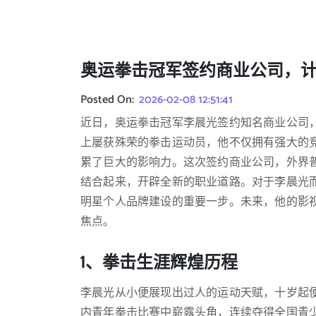
奥运拳击冠军签约商业公司，
Posted On:
2026-02-08 12:51:41
近日，奥运拳击冠军李晨光签约知名商业公司
上屡获殊荣的拳击运动员，他不仅拥有强大的
累了巨大的影响力。这次签约商业公司，外界
结合起来，开辟全新的职业道路。对于李晨光
明星个人品牌建设的重要一步。未来，他的影
焦点。
1、拳击生涯辉煌历程
李晨光从小便展现出过人的运动天赋，十岁起
内青年拳击比赛中崭露头角，连续夺得全国青