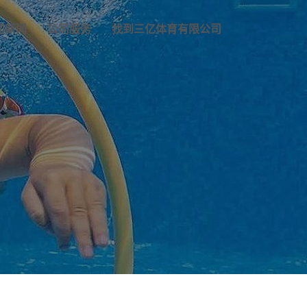
司新闻
公司服务
找到三亿体育有限公司