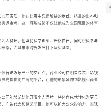
和心理素质。他在比赛中凭借敏捷的步伐、精准的出拳和
膺奥运金牌。这一辉煌成绩不仅让他成为全国瞩目的体育
也为人称道。他坚持科学训练、严格自律，同时积极参与
会形象，为其未来跨界发展打下坚实基础。
业体育与娱乐产业的交汇点。商业公司在明星包装、影视
李晨光提供更广阔的平台，让他的形象延伸到影视和商业
业公司能够帮助他开发个人品牌，将体育成就转化为更具
品、广告代言和综艺节目，他可以扩大公众影响力，实现