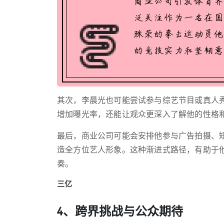
其次，李晨光也可能尝试参与综艺节目或真人
增加曝光率，还能让观众更深入了解他的性格
最后，商业公司可能会安排他参与广告拍摄、
造全方位艺人形象。这种渐进式路径，有助于
奏。
三亿
4、跨界挑战与公众期待