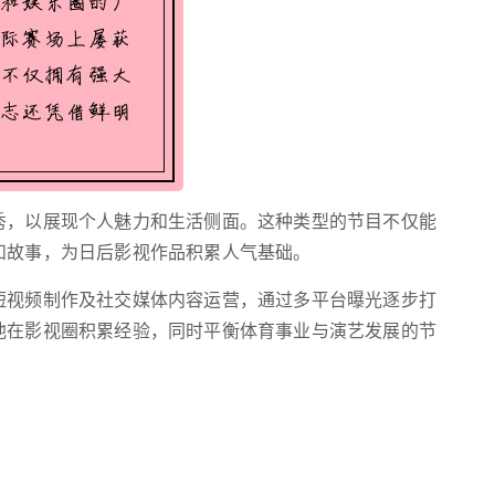
秀，以展现个人魅力和生活侧面。这种类型的节目不仅能
和故事，为日后影视作品积累人气基础。
短视频制作及社交媒体内容运营，通过多平台曝光逐步打
他在影视圈积累经验，同时平衡体育事业与演艺发展的节