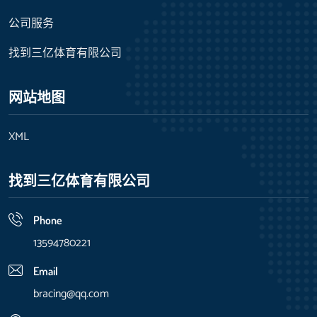
公司服务
找到三亿体育有限公司
网站地图
XML
找到三亿体育有限公司
Phone
13594780221
Email
bracing@qq.com