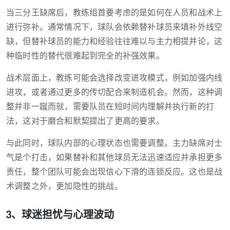
当三分王缺席后，教练组首要考虑的是如何在人员和战术上
进行弥补。通常情况下，球队会依赖替补球员来填补外线空
缺，但替补球员的能力和经验往往难以与主力相提并论，这
种临时性的替代很难起到完全的补强效果。
战术层面上，教练可能会选择改变进攻模式，例如加强内线
进攻，或者通过更多的传切配合来制造机会。然而，这种调
整并非一蹴而就，需要队员在短时间内理解并执行新的打
法，这对于磨合和默契提出了更高的要求。
与此同时，球队内部的心理状态也需要调整。主力缺席对士
气是个打击，如果替补和其他球员无法迅速适应并承担更多
责任，整个团队可能会出现信心下滑的连锁反应。这也是战
术调整之外，更加隐性的挑战。
3、球迷担忧与心理波动