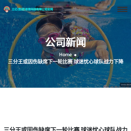
公司新闻
Home
三分王或因伤缺席下一轮比赛 球迷忧心球队战力下降
三分王或因伤缺席下一轮比赛 球迷忧心球队战力