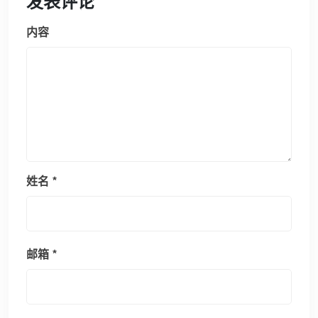
发表评论
内容
姓名
*
邮箱
*