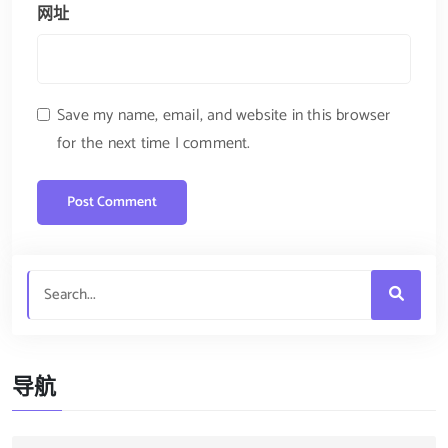
网址
Save my name, email, and website in this browser
for the next time I comment.
导航