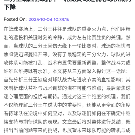
下降
Posted On:
2025-10-04 10:33:16
在篮球赛场上，三分王往往是球队的重要火力点，他们用精
准的远投和关键时刻的冷静，成为左右比赛胜负的关键。然
而，当球队的三分王因伤无缘下一轮比赛时，球迷的担忧与
焦虑便迅速蔓延开来。没有了最稳定的三分火力，球队的进
攻体系可能被打乱，战术布置需要重新调整，整体战斗力或
许难以维持既有水准。本文将从三方面深入探讨这一话题：
首先分析三分王缺席对球队战力与进攻节奏的直接影响；其
次剖析球队替补与战术调整的潜在可能与难点；最后聚焦球
迷心理层面的担忧与期待。通过对这三个维度的梳理，我们
不仅能理解三分王在球队中的重要性，还能从更全面的角度
看待球队在逆境中如何应对，以及球迷们如何在不确定中继
续支持与期待球队的表现。文章最后将对整体进行总结，既
指出当前问题带来的挑战，也展望未来球队可能的转机与成