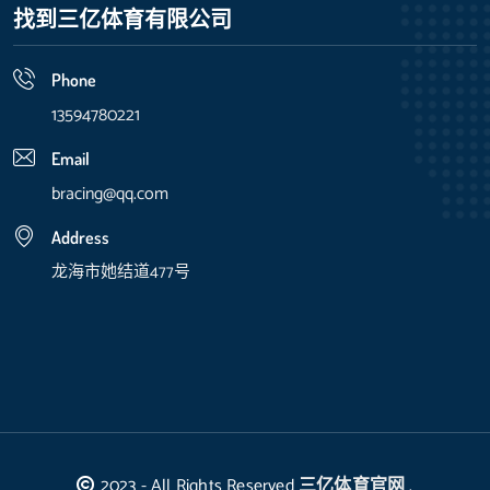
找到三亿体育有限公司
Phone
13594780221
Email
bracing@qq.com
Address
龙海市她结道477号
2023 - All Rights Reserved
三亿体育官网
.