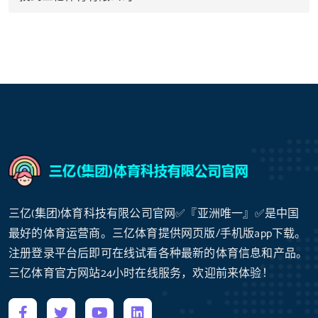
三亿(集团)体育科技有限公司官网✅『亚洲唯一』✅是中国
最好的体育运营商。三亿体育提供网页版/手机版app下载。
注册登录平台后即可在线试看各种最新的体育信息和产品。
三亿体育官方网站24小时在线服务，欢迎前来体验！