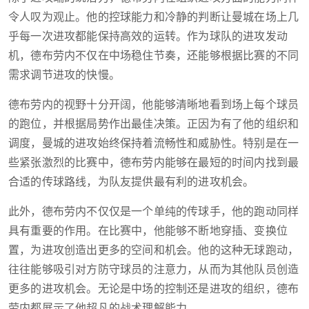
令人叹为观止。他的控球能力和冷静的判断让曼城在场上几
乎每一次进攻都能保持高效的运转。作为球队的进攻发动
机，德布劳内不仅在中场稳住节奏，还能够根据比赛的不同
需求调节进攻的快慢。
德布劳内的视野十分开阔，他能够清晰地看到场上每个球员
的跑位，并根据局势作出最佳决策。正因为有了他的组织和
调度，曼城的进攻始终保持着流畅性和威胁性。特别是在一
些紧张激烈的比赛中，德布劳内能够在最短的时间内找到最
合适的传球路线，为队友提供最有利的进攻机会。
此外，德布劳内不仅仅是一个单纯的传球手，他的跑动同样
具有重要的作用。在比赛中，他能够不断地穿插、变换位
置，为进攻创造出更多的空间和机会。他的这种无球跑动，
往往能够吸引对方防守球员的注意力，从而为其他队员创造
更多的进攻机会。无论是中场的控制还是进攻的组织，德布
劳内都展示了他超凡的战术理解能力。