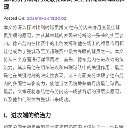
现
Posted On:
2025-10-24 13:20:02
本文将深入探讨比利时球员凯文·德布劳内荣膺月度最佳球
员奖项的原因，并从其卓越的表现来分析这一殊荣的实至名
归。德布劳内在比赛中的出色发挥和他在场上的领导作用都
让他成为了曼城乃至英超联赛中最为亮眼的球员之一。本文
将从三个方面进行详细阐述：首先，德布劳内在进攻端的统
治力，其次是他在组织进攻和串联球队中的关键作用，最后
是他在关键时刻的决定性表现。这三方面充分体现了德布劳
内的多面性与影响力，使他当之无愧地荣膺月度最佳球员。
最后，文章还将总结德布劳内这一成就背后的深层次原因，
以及他如何继续为曼城带来成功。
1、进攻端的统治力
德布劳内无疑是英超最具进攻威胁的中场球员之一。他以精