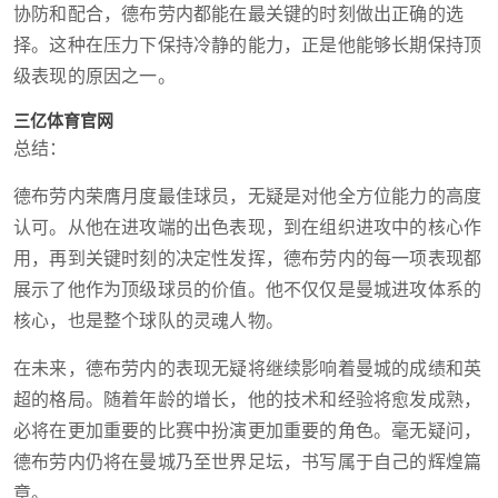
协防和配合，德布劳内都能在最关键的时刻做出正确的选
择。这种在压力下保持冷静的能力，正是他能够长期保持顶
级表现的原因之一。
三亿体育官网
总结：
德布劳内荣膺月度最佳球员，无疑是对他全方位能力的高度
认可。从他在进攻端的出色表现，到在组织进攻中的核心作
用，再到关键时刻的决定性发挥，德布劳内的每一项表现都
展示了他作为顶级球员的价值。他不仅仅是曼城进攻体系的
核心，也是整个球队的灵魂人物。
在未来，德布劳内的表现无疑将继续影响着曼城的成绩和英
超的格局。随着年龄的增长，他的技术和经验将愈发成熟，
必将在更加重要的比赛中扮演更加重要的角色。毫无疑问，
德布劳内仍将在曼城乃至世界足坛，书写属于自己的辉煌篇
章。