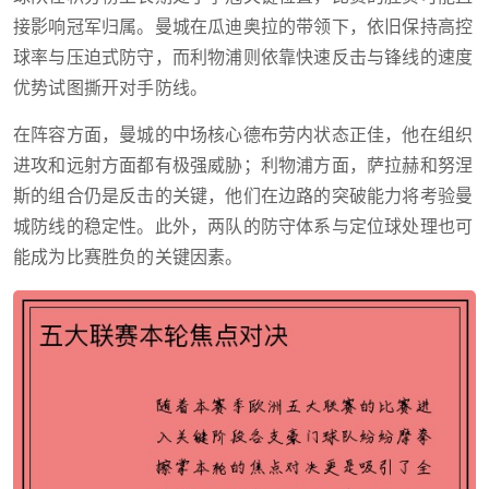
接影响冠军归属。曼城在瓜迪奥拉的带领下，依旧保持高控
球率与压迫式防守，而利物浦则依靠快速反击与锋线的速度
优势试图撕开对手防线。
在阵容方面，曼城的中场核心德布劳内状态正佳，他在组织
进攻和远射方面都有极强威胁；利物浦方面，萨拉赫和努涅
斯的组合仍是反击的关键，他们在边路的突破能力将考验曼
城防线的稳定性。此外，两队的防守体系与定位球处理也可
能成为比赛胜负的关键因素。