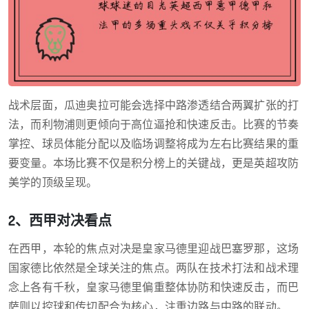
战术层面，瓜迪奥拉可能会选择中路渗透结合两翼扩张的打
法，而利物浦则更倾向于高位逼抢和快速反击。比赛的节奏
掌控、球员体能分配以及临场调整将成为左右比赛结果的重
要变量。本场比赛不仅是积分榜上的关键战，更是英超攻防
美学的顶级呈现。
2、西甲对决看点
在西甲，本轮的焦点对决是皇家马德里迎战巴塞罗那，这场
国家德比依然是全球关注的焦点。两队在技术打法和战术理
念上各有千秋，皇家马德里偏重整体协防和快速反击，而巴
萨则以控球和传切配合为核心，注重边路与中路的联动。