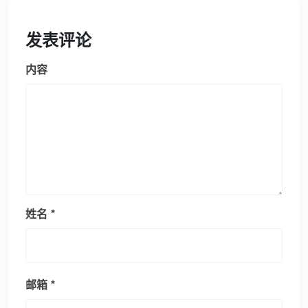
发表评论
内容
姓名
*
邮箱
*