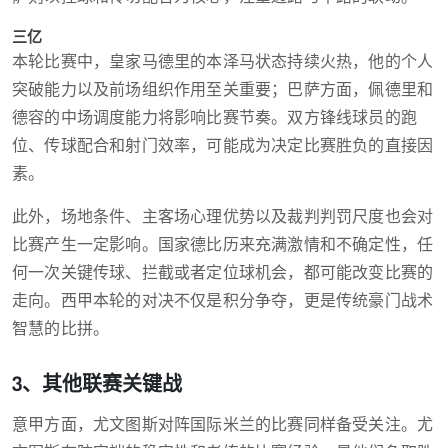
三亿
本轮比赛中，皇家马德里的本泽马状态持续火热，他的个人
突破能力以及前场组织作用至关重要；巴萨方面，佩德里和
德容的中场调度能力将影响比赛节奏。双方锋线球员的跑
位、传球配合和射门效率，可能成为决定比赛胜负的直接因
素。
此外，场地条件、主客场心理优势以及裁判判罚尺度也会对
比赛产生一定影响。国家德比历来充满激情和不确定性，任
何一次关键传球、拦截或者定位球机会，都可能改变比赛的
走向。西甲本轮的对决不仅是积分争夺，更是传统豪门战术
智慧的比拼。
3、其他联赛关键战
意甲方面，尤文图斯对阵国际米兰的比赛同样备受关注。尤