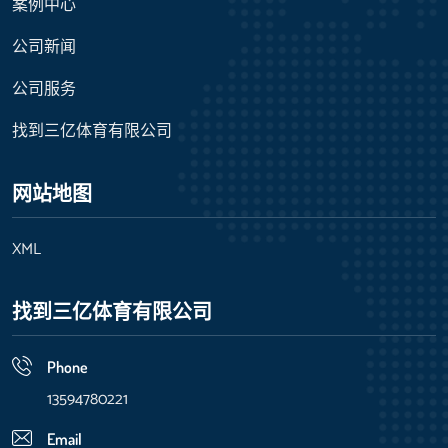
案例中心
公司新闻
公司服务
找到三亿体育有限公司
网站地图
XML
找到三亿体育有限公司
Phone
13594780221
Email