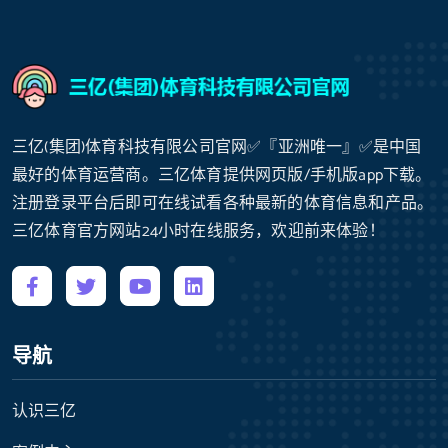
三亿(集团)体育科技有限公司官网✅『亚洲唯一』✅是中国
最好的体育运营商。三亿体育提供网页版/手机版app下载。
注册登录平台后即可在线试看各种最新的体育信息和产品。
三亿体育官方网站24小时在线服务，欢迎前来体验！
导航
认识三亿