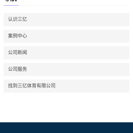
认识三亿
案例中心
公司新闻
公司服务
找到三亿体育有限公司