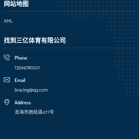
网站地图
XML
找到三亿体育有限公司
Phone
13594780221
Email
bracing@qq.com
Address
龙海市她结道477号