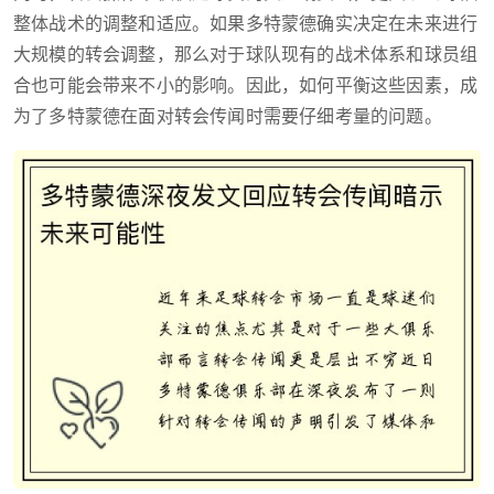
整体战术的调整和适应。如果多特蒙德确实决定在未来进行
大规模的转会调整，那么对于球队现有的战术体系和球员组
合也可能会带来不小的影响。因此，如何平衡这些因素，成
为了多特蒙德在面对转会传闻时需要仔细考量的问题。