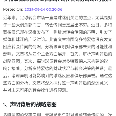
Posted On:
2025-09-24 00:20:06
近年来，足球转会市场一直是球迷们关注的焦点，尤其是对
于一些大俱乐部而言，转会传闻更是层出不穷。近日，多特
蒙德俱乐部在深夜发布了一则针对转会传闻的声明，引发了
媒体和球迷的广泛讨论。此篇文章将围绕多特蒙德深夜发文
回应转会传闻的情况，分析该声明对俱乐部未来的可能性和
影响。文章将从四个主要方面展开：首先，解析声明背后的
战略意图；其次，探讨球员转会对多特蒙德未来构建的影
响；接着，分析多特蒙德的财政状况与转会决策的关系；最
后，考虑声明可能影响到的球迷反应和俱乐部声誉。通过这
些方面的分析，文章将深入探讨这一声明背后的深远意义，
并对未来可能的转会操作进行预测。
1、声明背后的战略意图
多特蒙德的深夜声明，无疑是俱乐部对当前转会传闻的一次