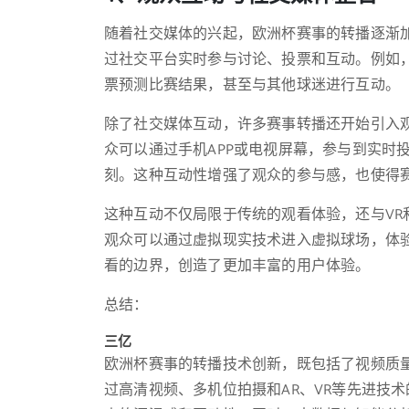
随着社交媒体的兴起，欧洲杯赛事的转播逐渐
过社交平台实时参与讨论、投票和互动。例如，观
票预测比赛结果，甚至与其他球迷进行互动。
除了社交媒体互动，许多赛事转播还开始引入
众可以通过手机APP或电视屏幕，参与到实时
刻。这种互动性增强了观众的参与感，也使得
这种互动不仅局限于传统的观看体验，还与VR
观众可以通过虚拟现实技术进入虚拟球场，体
看的边界，创造了更加丰富的用户体验。
总结：
三亿
欧洲杯赛事的转播技术创新，既包括了视频质
过高清视频、多机位拍摄和AR、VR等先进技