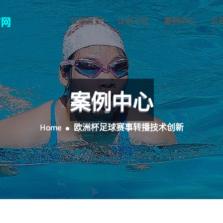
公司首页
认识三亿
案例中心
公
案例中心
Home
欧洲杯足球赛事转播技术创新