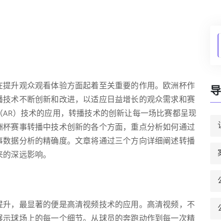
在提升观众观看体验方面起着至关重要的作用。欧洲杯作
导
播技术不断创新和改进，以适应日益增长的观众需求和赛
（AR）技术的应用，转播技术的创新让每一场比赛都呈现
洲杯赛事转播中技术创新的各个方面，重点分析如何通过
事数据分析的精确度。文章将通过三个方向详细阐述转播
来的深远影响。
提升，最显著的便是高清视频技术的应用。高清视频，不
展示球场上的每一个细节。从球员的奔跑动作到每一次精