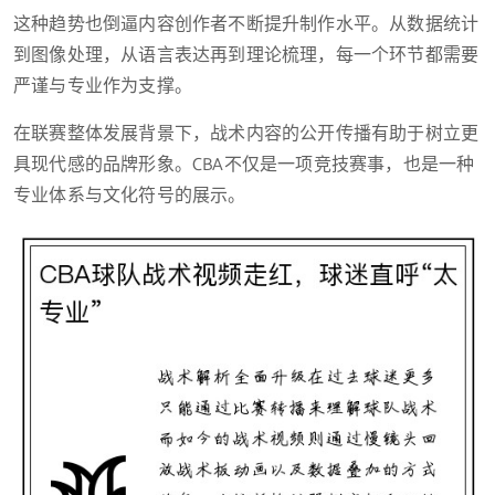
这种趋势也倒逼内容创作者不断提升制作水平。从数据统计
到图像处理，从语言表达再到理论梳理，每一个环节都需要
严谨与专业作为支撑。
在联赛整体发展背景下，战术内容的公开传播有助于树立更
具现代感的品牌形象。CBA不仅是一项竞技赛事，也是一种
专业体系与文化符号的展示。