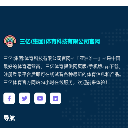
三亿(集团)体育科技有限公司官网✅『亚洲唯一』✅是中国
最好的体育运营商。三亿体育提供网页版/手机版app下载。
注册登录平台后即可在线试看各种最新的体育信息和产品。
三亿体育官方网站24小时在线服务，欢迎前来体验！
导航