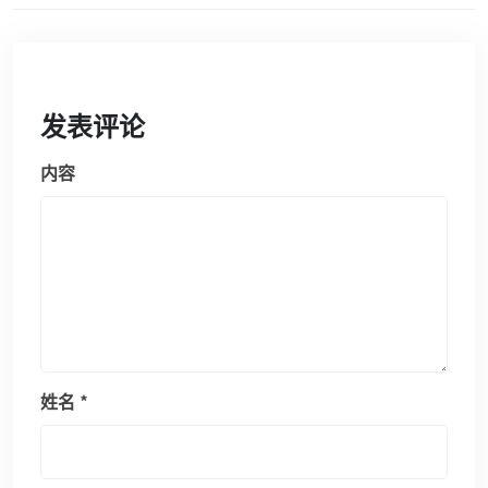
发表评论
内容
姓名
*