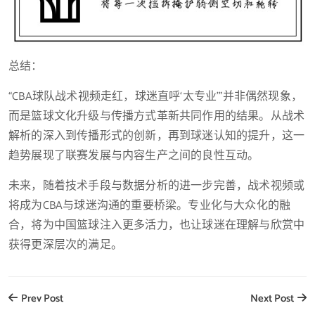
总结：
“CBA球队战术视频走红，球迷直呼‘太专业’”并非偶然现象，
而是篮球文化升级与传播方式革新共同作用的结果。从战术
解析的深入到传播形式的创新，再到球迷认知的提升，这一
趋势展现了联赛发展与内容生产之间的良性互动。
未来，随着技术手段与数据分析的进一步完善，战术视频或
将成为CBA与球迷沟通的重要桥梁。专业化与大众化的融
合，将为中国篮球注入更多活力，也让球迷在理解与欣赏中
获得更深层次的满足。
Prev Post
Next Post