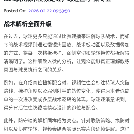
Posted On:
2026-02-22 09:53:50
战术解析全面升级
在过去，球迷更多只能通过比赛转播来理解球队战术，而如
今的战术视频则通过慢镜头回放、战术板动画以及数据叠加
的方式，将每一次挡拆掩护、弱侧空切和轮转换位都拆解得
清晰明了。这种细致入微的分析，让观众能够真正理解教练
意图与球员执行之间的关系。
例如，在介绍高位挡拆配合时，视频往往会标注持球人突破
路线、掩护角度以及弱侧射手的站位变化，使得原本看似简
单的一次进攻变成多层战术逻辑的体现。球迷逐渐意识到，
得分背后往往隐藏着精心设计的跑位与配合。
此外，防守端的解析同样成为亮点。针对联防策略、换防时
机以及协防轮转，视频会结合实际比赛片段逐帧讲解。这样