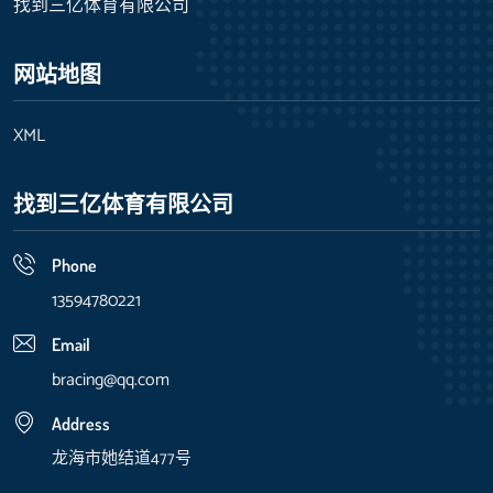
找到三亿体育有限公司
网站地图
XML
找到三亿体育有限公司
Phone
13594780221
Email
bracing@qq.com
Address
龙海市她结道477号