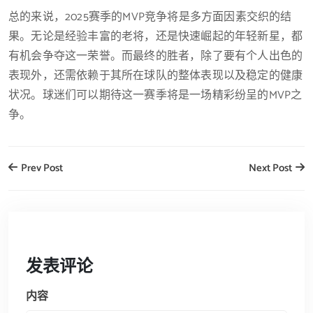
总的来说，2025赛季的MVP竞争将是多方面因素交织的结
果。无论是经验丰富的老将，还是快速崛起的年轻新星，都
有机会争夺这一荣誉。而最终的胜者，除了要有个人出色的
表现外，还需依赖于其所在球队的整体表现以及稳定的健康
状况。球迷们可以期待这一赛季将是一场精彩纷呈的MVP之
争。
Prev Post
Next Post
发表评论
内容