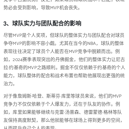
势必会受到影响，导致MVP机会丧失。
3、球队实力与团队配合的影响
尽管MVP是个人奖项，但球队的整体实力与团队配合对球员
争夺MVP的影响不容小觑。尤其在当今的NBA，球队的整体
表现往往决定了球员个人能否在MVP竞争中脱颖而出。例
如，2024赛季表现突出的丹佛掘金，他们的整体实力让尼古
拉·约基奇的MVP之路顺利。掘金不仅仅依赖于约基奇的个人
能力，球队整体的配合和战术布置也帮助他展现出更强的统
治力。
对于像詹姆斯·哈登、斯蒂芬·库里等球员来说，他们的MVP
竞争力不仅仅依赖于个人爆发力，还在于队友的协作。例
如，库里如果能够继续与克雷·汤普森、德雷蒙德·格林等队
友保持高度默契，那么他就能够在球场上得到更多的空间，
从而提升自己个人的表现。