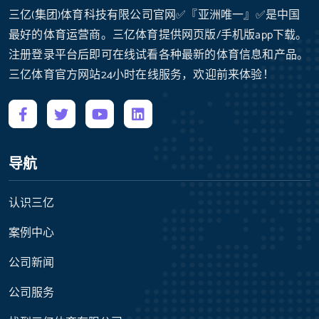
三亿(集团)体育科技有限公司官网✅『亚洲唯一』✅是中国
最好的体育运营商。三亿体育提供网页版/手机版app下载。
注册登录平台后即可在线试看各种最新的体育信息和产品。
三亿体育官方网站24小时在线服务，欢迎前来体验！
导航
认识三亿
案例中心
公司新闻
公司服务