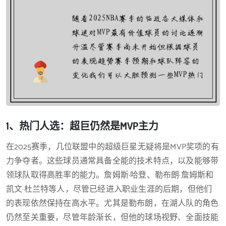
1、热门人选：超巨仍然是MVP主力
在2025赛季，几位联盟中的超级巨星无疑将是MVP奖项的有
力争夺者。这些球员通常具备全能的技术特点，以及能够带
领球队取得高胜率的能力。詹姆斯·哈登、勒布朗·詹姆斯和
凯文·杜兰特等人，尽管已经进入职业生涯的后期，但他们
的表现依然保持在高水平。尤其是勒布朗，在湖人队的角色
仍然至关重要，尽管年龄渐长，但他的球场视野、全面技能