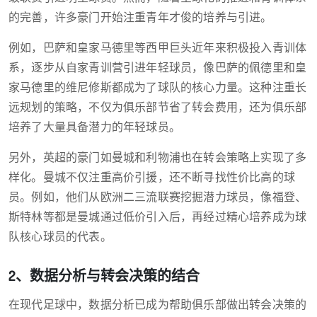
的完善，许多豪门开始注重青年才俊的培养与引进。
例如，巴萨和皇家马德里等西甲巨头近年来积极投入青训体
系，逐步从自家青训营引进年轻球员，像巴萨的佩德里和皇
家马德里的维尼修斯都成为了球队的核心力量。这种注重长
远规划的策略，不仅为俱乐部节省了转会费用，还为俱乐部
培养了大量具备潜力的年轻球员。
另外，英超的豪门如曼城和利物浦也在转会策略上实现了多
样化。曼城不仅注重高价引援，还不断寻找性价比高的球
员。例如，他们从欧洲二三流联赛挖掘潜力球员，像福登、
斯特林等都是曼城通过低价引入后，再经过精心培养成为球
队核心球员的代表。
2、数据分析与转会决策的结合
在现代足球中，数据分析已成为帮助俱乐部做出转会决策的