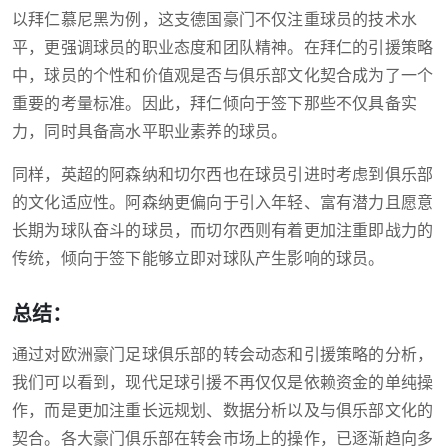
以拜仁慕尼黑为例，这支德国豪门不仅注重球员的技术水
平，更强调球员的职业态度和团队精神。在拜仁的引援策略
中，球员的个性和价值观是否与俱乐部文化契合成为了一个
重要的考量标准。因此，拜仁倾向于签下那些不仅具备实
力，同时具备高水平职业素养的球员。
同样，英超的阿森纳和切尔西也在球员引进时考虑到俱乐部
的文化适应性。阿森纳更偏向于引入年轻、富有潜力且愿意
长期为球队奋斗的球员，而切尔西则有着更加注重即战力的
传统，倾向于签下能够立即对球队产生影响的球员。
总结：
通过对欧洲豪门足球俱乐部的转会动态和引援策略的分析，
我们可以看到，现代足球引援不再仅仅是依赖资金的单纯操
作，而是更加注重长远规划、数据分析以及与俱乐部文化的
契合。各大豪门俱乐部在转会市场上的操作，已逐渐趋向多