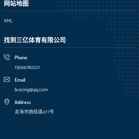
网站地图
XML
找到三亿体育有限公司
Phone
13594780221
Email
bracing@qq.com
Address
龙海市她结道477号