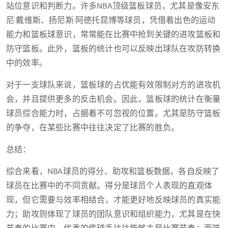
站位意识和判断力。许多NBA顶级篮板球员，尤其是像安东
尼·戴维斯、扬尼斯·阿德托昆博等球员，凭借着出色的运动
能力和篮板球意识，常常能在比赛中抢到关键的进攻篮板和
防守篮板。此外，篮板的统计也可以反映出球队在攻防转换
中的效率。
对于一支球队来说，篮板球的占优能有效限制对方的进攻机
会，并且提供更多的反击机会。因此，篮板球的统计在衡量
球员综合能力时，占据着不可忽视的位置。尤其是防守篮板
的争夺，在某些比赛中往往决定了比赛的胜负。
总结：
综合来看，NBA球员的得分、助攻和篮板数据，各自反映了
球员在比赛中的不同贡献。得分是球员个人表现的直观体
现，但它需要与效率相结合，才能更好地反映球员的真实能
力；助攻则体现了球员的团队意识和组织能力，尤其是在快