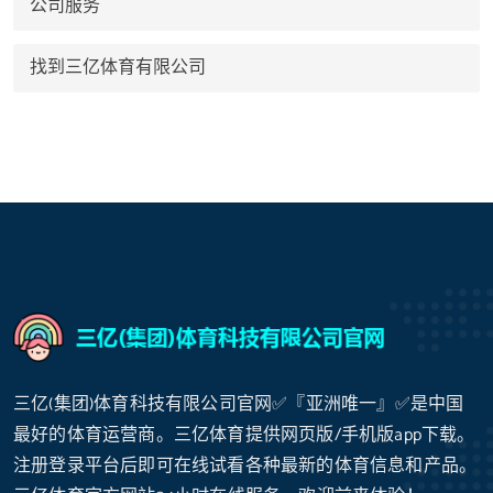
公司服务
找到三亿体育有限公司
三亿(集团)体育科技有限公司官网✅『亚洲唯一』✅是中国
最好的体育运营商。三亿体育提供网页版/手机版app下载。
注册登录平台后即可在线试看各种最新的体育信息和产品。