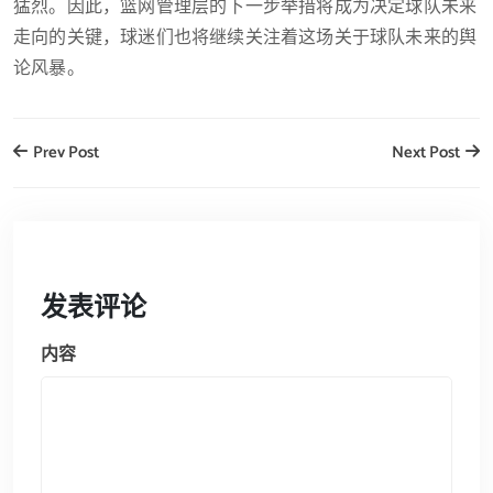
猛烈。因此，篮网管理层的下一步举措将成为决定球队未来
走向的关键，球迷们也将继续关注着这场关于球队未来的舆
论风暴。
Prev Post
Next Post
发表评论
内容