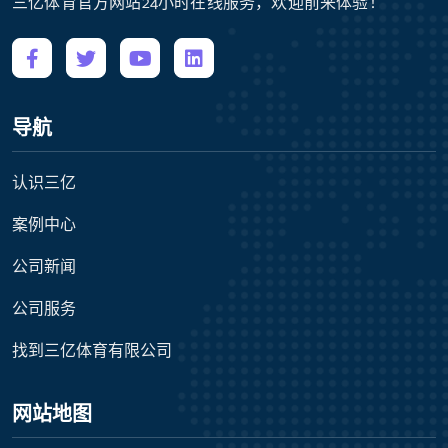
三亿体育官方网站24小时在线服务，欢迎前来体验！
导航
认识三亿
案例中心
公司新闻
公司服务
找到三亿体育有限公司
网站地图