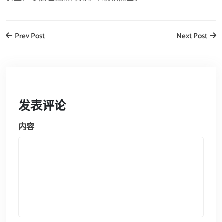
Prev Post
Next Post
发表评论
内容