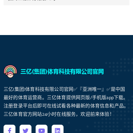
三亿(集团)体育科技有限公司官网✅『亚洲唯一』✅是中国
最好的体育运营商。三亿体育提供网页版/手机版app下载。
注册登录平台后即可在线试看各种最新的体育信息和产品。
三亿体育官方网站24小时在线服务，欢迎前来体验！