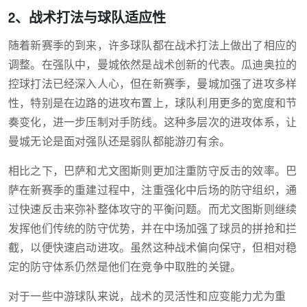
2、战术打法与球队适应性
随着新赛季的到来，许多球队都在战术打法上做出了相应的
调整。在强队中，曼城依然是战术创新的代表。瓜迪奥拉的
控球打法已经深入人心，但在新赛季，曼城加强了进攻多样
性，特别是在边路的进攻布置上，球队利用更多的宽度和节
奏变化，进一步压制对手防线。这种多层次的进攻体系，让
曼城无论是面对强队还是弱队都能游刃有余。
相比之下，巴萨和尤文图斯则更加注重防守反击的效率。巴
萨在新赛季的重建过程中，注重强化中后场的防守组织，通
过快速反击来弥补整体攻守的平衡问题。而尤文图斯则继续
发挥他们传统的防守优势，并在中场加强了球员的拼抢和拦
截，以便快速启动进攻。虽然这种战术偏向保守，但相对稳
定的防守体系仍然是他们在竞争中取胜的关键。
对于一些中游球队来说，战术的灵活性和应变能力尤为重