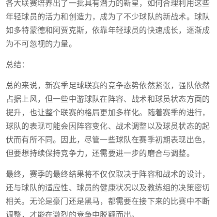
各大联赛培养出了一批具有潜力的新星，如何合理利用这些
年轻球员的活力和创造力，成为了不少球队的新战术。球队
如多特蒙德和阿贾克斯，依靠年轻球员的快速成长，逐渐成
为不可忽视的力量。
总结：
总的来说，新赛季足球联赛的竞争态势依然紧张，强队依然
占据上风，但一些中游球队在阵容、战术和球员状态方面的
提升，也让整个联赛的格局更加多样化。随着赛季的进行，
球队的表现可能会因阵容变化、战术调整以及球员状态的起
伏而有所不同。因此，尽管一些球队在赛季初期表现出色，
但要想持续保持竞争力，还需要进一步的磨合与调整。
最终，赛季的最终结果将不仅仅取决于阵容和战术的设计，
还与球队的适应性、球员的健康状况以及教练组的决策密切
相关。无论是豪门还是黑马，都需要在接下来的比赛中不断
调整，才能在激烈的竞争中脱颖而出。