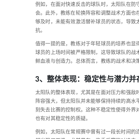
例如，在面对快速反击的球队时，太阳队在防
会。此外，教练在轮换阵容和调整战术方面也
够及时，未能有效激活替补球员的状态，导致
抗。
值得一提的是，教练对于年轻球员的培养也显
球员的上场时间被严格限制，这导致球队的战
鲜血液与创造力。总体而言，教练的战术和决
3、整体表现：稳定性与潜力并
太阳队的整体表现，尤其是在面对压力和强敌
阵容强大，但太阳队并未能够保持持续的高水
刻失去比赛的控制权。这种不稳定性使得外界
也有对其稳定性的质疑。
例如，太阳队在常规赛中曾有过一段长时间的