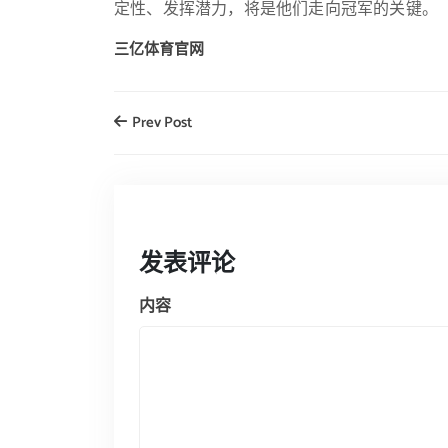
定性、发挥潜力，将是他们走向冠军的关键。
三亿体育官网
Prev Post
发表评论
内容