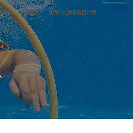
司新闻
公司服务
找到三亿体育有限公司
点