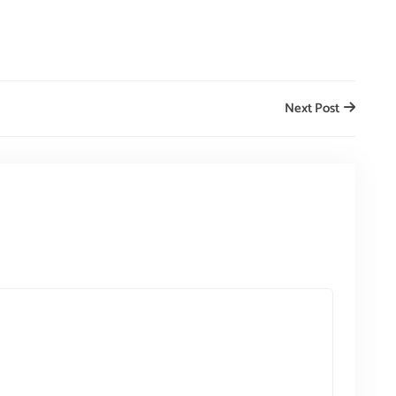
Next Post