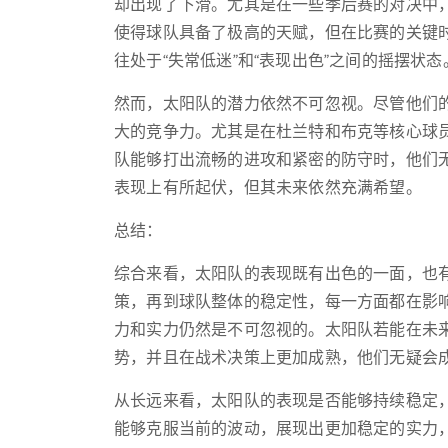
却出现了下滑。尤其是在一些季后赛的对决中
使得球队具备了极高的天赋，但在比赛的关键
往处于“失常低迷”和“表现出色”之间的摇摆状态
然而，太阳队的潜力依然不可忽视。尽管他们
大的竞争力。尤其是在杜兰特和布克等核心球
队能够打出流畅的进攻和紧密的防守时，他们
表现上有所起伏，但其未来依然充满希望。
总结：
综合来看，太阳队的表现既有出色的一面，也
策，再到球队整体的稳定性，每一方面都在影
力和实力仍然是不可忽视的。太阳队若能在未
势，并且在战术决策上更加成熟，他们无疑会
从长远来看，太阳队的表现是否能够持续稳定
能够克服当前的波动，展现出更加稳定的实力