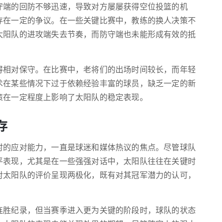
守端的回防不够迅速，导致对方屡屡获得空位投篮的机
存在一定的争议。在一些关键比赛中，教练的换人决策不
太阳队的进攻端失去节奏，而防守端也未能形成有效的抵
得相对保守。在比赛中，老将们的出场时间较长，而年轻
术在某些情况下过于依赖经验丰富的球员，缺乏一定的新
策在一定程度上影响了太阳队的稳定表现。
存
时的应对能力，一直是球迷和媒体热议的焦点。尽管球队
平表现，尤其是在一些强强对话中，太阳队往往在关键时
对太阳队的评价呈现两极化，既有对其冠军潜力的认可，
连胜纪录，但当赛季进入更为关键的阶段时，球队的状态