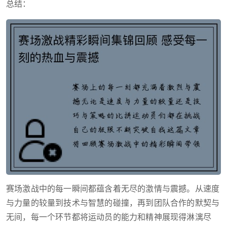
总结：
赛场激战中的每一瞬间都蕴含着无尽的激情与震撼。从速度
与力量的较量到技术与智慧的碰撞，再到团队合作的默契与
无间，每一个环节都将运动员的能力和精神展现得淋漓尽