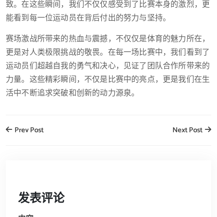
致。在这些瞬间，我们不仅仅感受到了比赛本身的激烈，更
能看到每一位运动员在背后付出的努力与坚持。
赛场激战所带来的热血与震撼，不仅仅是体育的魅力所在，
更是对人类极限挑战的敬畏。在每一场比赛中，我们看到了
运动员们超越自我的勇气和决心，见证了团队合作所带来的
力量。这些精彩瞬间，不仅是比赛中的亮点，更是我们在生
活中不断追求突破和创新的动力源泉。
Prev Post
Next Post
发表评论