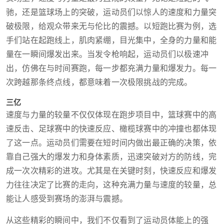
驰，还是篮球场上的突破，运动员们以惊人的速度和力量突
破极限，给观众带来无与伦比的震撼。以短跑比赛为例，选
手们站在起跑线上，肌肉紧绷，目光集中，全身的力量和能
量在一瞬间爆发出来。当发令枪响起，运动员们以极速冲
出，仿佛在与时间赛跑，每一步都充满力量和爆发力。每一
次跨越那条终点线，都意味着一次极限挑战的完成。
三亿
速度与力量的较量不仅仅体现在跑步项目中，篮球赛中的高
速反击、足球赛中的快速反应、橄榄球赛中的冲撞也都体现
了这一点。运动员们需要在短时间内做出最正确的决策，依
靠自己强大的爆发力和身体素质，迅速突破对方的防线，完
成一次次精彩的进攻。尤其是在关键时刻，快速反应和爆发
力往往决定了比赛的走向，这种充满力量与速度的较量，总
能让人感受到赛场的澎湃与震撼。
从这些精彩的瞬间中，我们不仅看到了运动员体能上的强