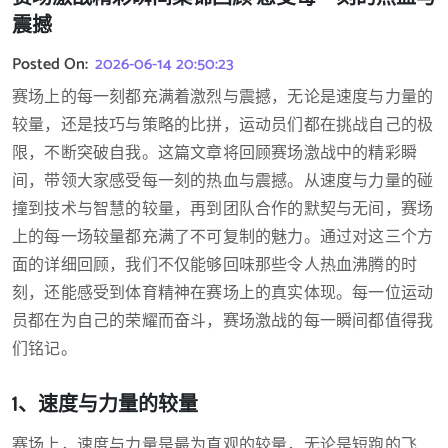
震撼
Posted On:
2026-06-14 20:50:23
赛场上的每一刻都充满着激烈与震撼，无论是速度与力量的
较量，还是技巧与策略的比拼，运动员们都在挑战自己的极
限，不断突破自我。这篇文章将回顾赛场激战中的精彩瞬
间，带领大家感受每一刻的热血与震撼。从速度与力量的碰
撞到技术与智慧的较量，再到团队合作的默契与无间，赛场
上的每一场较量都充满了不可复制的魅力。通过对这三个方
面的详细回顾，我们不仅能够回味那些令人热血沸腾的时
刻，还能感受到体育精神在赛场上的真实体现。每一位运动
员都在为自己的荣耀而奋斗，赛场激战的每一瞬间都值得我
们铭记。
1、速度与力量的较量
赛场上，速度与力量是最为直观的较量，无论是短跑的飞