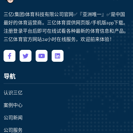
三亿(集团)体育科技有限公司官网✅『亚洲唯一』✅是中国
最好的体育运营商。三亿体育提供网页版/手机版app下载。
注册登录平台后即可在线试看各种最新的体育信息和产品。
三亿体育官方网站24小时在线服务，欢迎前来体验！
导航
认识三亿
案例中心
公司新闻
公司服务