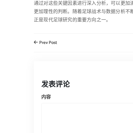
通过对这些关键因素进行深入分析，可以更加
更加理性的判断。随着足球战术与数据分析不
正是现代足球研究的重要方向之一。
Prev Post
发表评论
内容