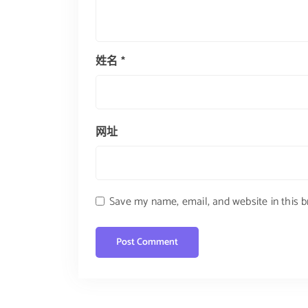
姓名
*
网址
Save my name, email, and website in this 