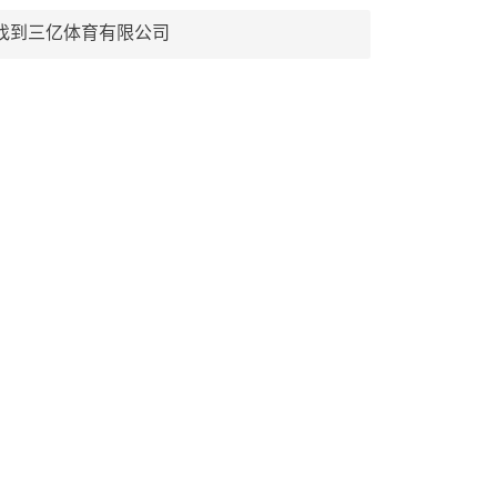
找到三亿体育有限公司