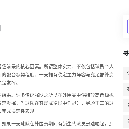
测
导
晋级前景的核心因素。所谓整体实力，不仅包括球员个人
间的配合默契程度。一支拥有稳定主力阵容与充足替补资
稳定发挥。
的结果。许多传统强队之所以在外围赛中保持较高晋级概
稳定发挥。当球队在客场或逆境中作战时，经验丰富的球
段完成决定性表现。
。如果一支球队在外围赛期间有新生代球员迅速崛起，那