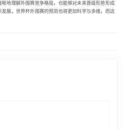
清晰地理解外围赛竞争格局，也能够对未来晋级形势形成
断发展，世界杯外围赛的预测也将更加科学与多维，而这